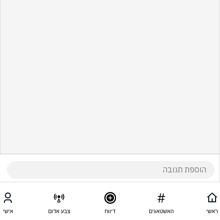
ראשי
האשטאגים
דיווח
צבע אדום
אישי