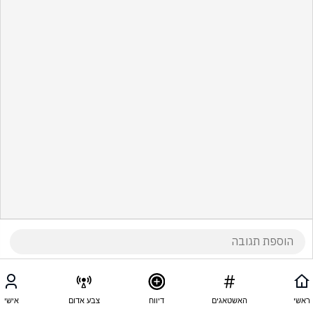
ראשי
האשטאגים
דיווח
צבע אדום
אישי