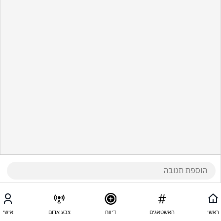
ראשי
האשטאגים
דיווח
צבע אדום
אישי