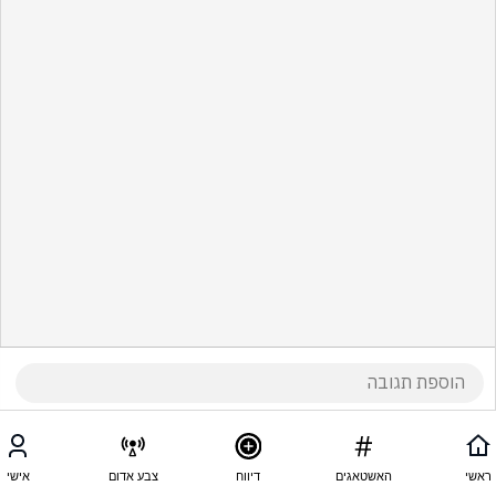
ראשי
האשטאגים
דיווח
צבע אדום
אישי