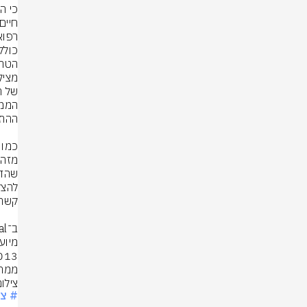
ממחו
צילום:
# צ