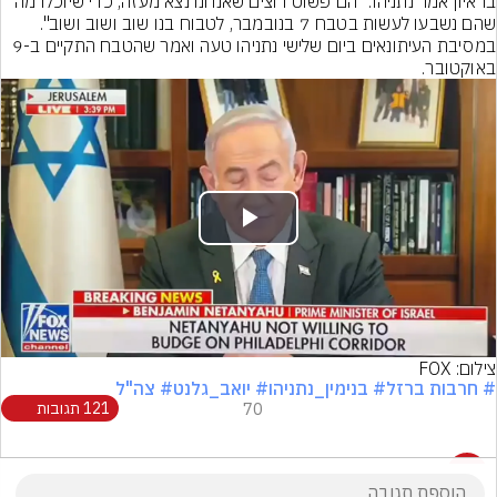
בראיון אמר נתניהו: "הם פשוט רוצים שאנחנו נצא מעזה, כדי שיוכלו מה 
שהם נשבעו לעשות בטבח 7 בנובמבר, לטבוח בנו שוב ושוב ושוב". 
במסיבת העיתונאים ביום שלישי נתניהו טעה ואמר שהטבח התקיים ב-9 
באוקטובר.
Play
Video
צילום: FOX
# חרבות ברזל
# בנימין_נתניהו
# יואב_גלנט
# צה"ל
70
121 תגובות
121 תגובות