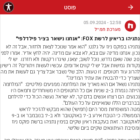
פוסט
12:58 - 05.09.2024
מערכת חמ״ל
נתניהו בריאיון לרשת FOX: "אנחנו נישאר בציר פילדלפי"
נתניהו בפוקס ניוז על גלנט: "הוא אמר שנוכל לצאת ולחזור, אבל זה לא 
נכון. אנחנו מדינה עם צבא, לא צבא עם מדינה.
20 שנה שאם נדרש, נוכל לשוב; יצאנו, שיגרו רקטות ולא חזרנו.  יש לי 
נקודות גמישות אבל יש לי
להרוג עוד חטופים. זו טעות. הלב שלי נש
שצריך כדי להבטיח את עתיד המדינה"
נתניהו נשאל אם הוא מאריך את המלחמה ממניעים פוליטיים:  "המלחמה 
הייתה נגמרת ב-2 שניות אם כל החטופים היו משוחררים וחמאס היו 
נכנעים. הם רצחו אנשים בדם קר, לא ישראל. נעשה הכול כדי להילחם 
בברברים הללו שמאיימים על כל העולם".
מטה המשפחות מסר היום (חמישי) שהוא מבקש להזכיר לראש 
הממשלה כי הטבח אירע ב-7 באוקטובר ולא ב-7 בנובמבר או ב-9 
לאוקטובר. זאת בעקבות ראיון שקיים בנימין נתניהו ברשת פוקס ניוז 