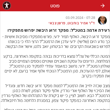
פוסט
07:28 - 03.09.2024
ד"ר אמיר בוחבוט, פרשן צבאי
רעידת אדמה במטכ"ל: מפקד זרוע היבשה יפרוש מתפקידו
מפקד זרוע היבשה, האלוף תמיר ידעי, פורש מתפקידו מסיבות אישיות - 
כך נודע היום (שלישי). ידעי עדכן את הרמטכ"ל הרצי הלוי כי בכוונתו 
המטה הכללי של צה"ל נמצא בדריכות גבוהה בתקופה האחרונה, ברקע 
המלחמה, הדיונים על עסקת השבויים ושינויים נוספים הצפויים סביב 
שולחן המטכ"ל. ידעי, נחשב כמועמד עתידי לתפקיד סגן הרמטכ"ל, 
אולם, לפי ההערכות, סגן הרמטכ"ל הנוכחי אלוף אמיר ברעם, לא יסיים 
מצב שכזה יחייב את הרמטכ"ל למנות מפקד זרוע יבשה חדש, ומגדיל 
את הסיכוי של האלוף אורי גורדין, אלוף פיקוד הצפון, לשרת כסגן 
הרמטכ"ל הבא. חשוב לציין, כי יש ביקורת על התנהלותו של האלוף גורדין 