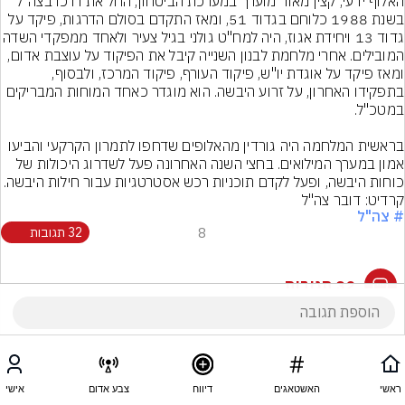
האלוף ידעי, קצין מאוד מוערך במערכת הביטחון, החל את דרכו בצה"ל 
בשנת 1988 כלוחם בגדוד 51, ומאז התקדם בסולם הדרגות, פיקד על 
גדוד 13 ויחידת אגוז, היה למח"ט גולני בגיל צעיר ולא
המובילים. אחרי מלחמת לבנון השנייה קיבל את הפיקוד על עוצבת אדום, 
ומאז פיקד על אוגדת יו"ש, פיקוד העורף, פיקוד המרכז, ולבסוף, 
בתפקידו האחרון, על זרוע היבשה. הוא מוגדר כאחד המוחות המבריקים 
בראשית המלחמה היה גורדין מהאלופים שדחפו לתמרון הקרקעי והביעו 
אמון במערך המילואים. בחצי השנה האחרונה פעל לשדרוג היכולות של 
כוחות היבשה, ופעל לקדם תוכניות רכש אסטרטגיות עבור חילות היבשה.
קרדיט: דובר צה''ל
# צה"ל
8
32 תגובות
32 תגובות
ראשי
האשטאגים
דיווח
צבע אדום
אישי