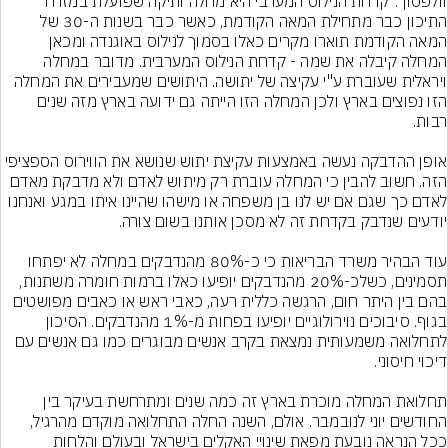
וולפסון :"קדחת הנילוס המערבי היא מחלה ותיקה שפועלת במזרח 
התיכון כבר מתחילת המאה הקודמת, כאשר כבר בשנות ה-30 של 
המאה הקודמת תוארו מקרים כאלו בסמוך לנילוס באוגנדה ומכאן 
המחלה קיבלה את שמה - קדחת הנילוס המערבית. מדובר במחלה 
ויראלית שעוברת ע"י עקיצה של יתושה. היתושים שמעבירים את המחלה 
הזו נפוצים בארץ ולכן המחלה הזו הייתה גם ידועה בארץ מזה שנים 
אופן ההדבקה נעשה באמצעות עקיצת יתוש שנושא את הווירוס הספציפי 
הזה. חשוב להבין כי המחלה עוברת רק מיתוש לאדם ולא מדבקת מאדם 
לאדם כך שגם אם יש לנו בן משפחה או מישהו שהיינו איתו במגע ואנחנו 
עוד הבהיר משרד הבריאות כי כ-80% מהנדבקים במחלה לא יפתחו 
תסמינים, כשלכ-20% מהנדבקים יופיעו כאלו ברמות חומרה משתנות, 
בהם בין היתר חום, הרגשה כללית רעה, כאבי ראש או כאבים מפושטים 
בגוף. סיבוכים נוירולוגיים יופיעו בפחות מ-1% מהנדבקים. הסיכון 
לתחלואה משמעותית נמצאת בקרב אנשים מבוגרים כמו גם אנשים עם 
תחלואת המחלה מוכרת בארץ זה כמה שנים ומתרחשת בעיקר בין 
החודשים יוני לנובמבר. אולם, השנה החלה התחלואה מוקדם מהרגיל, 
ככל הנראה נובעת מפאת שינויי האקלים בישראל ובעולם והלחות 