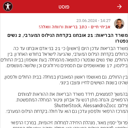
פוסט
14:27 - 23.06.2024
אביחי חיים - כתב בריאות ורווחה וואלה!
משרד הבריאות: 21 אובחנו בקדחת הנילוס המערבי, 2 נשים
נפטרו
משרד הבריאות עדכן היום (ראשון) כי 21 בני אדם אובחנו עד כה 
כחולים בקדחת הנילוס המערבי, שהגיעה לישראל בחודש האחרון. בין 
החולים, שתי נשים שנפטרו כתוצא
בין החולים, גם מאושפז ראשון המאובחן במחלה בבית החולים וולפסון, 
בהמשך לממצאים, חידד משרד הבריאות את ההוראות לצוותים 
הרפואיים, והנחה מתן דגש על אבחון וניטור המחלה המתפשטת.
צילום: ShutterStock, AlessandroZocc

פרופ' יסמין מאור, מנהלת היחידה למחלות זיהומיות, במרכז הרפואי 