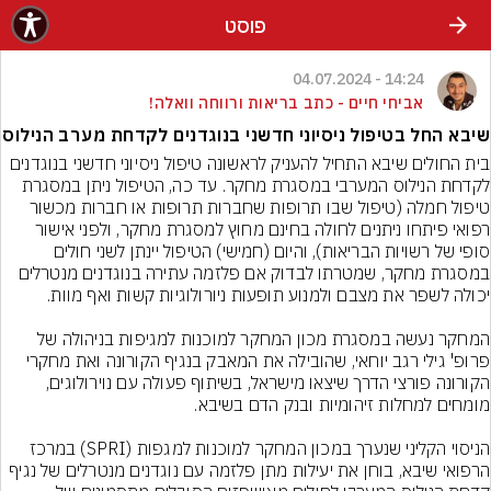
פוסט
14:24 - 04.07.2024
אביחי חיים - כתב בריאות ורווחה וואלה!
שיבא החל בטיפול ניסיוני חדשני בנוגדנים לקדחת מערב הנילוס
בית החולים שיבא התחיל להעניק לראשונה טיפול ניסיוני חדשני בנוגדנים 
לקדחת הנילוס המערבי במסגרת מחקר. עד כה, הטיפול ניתן במסגרת 
טיפול חמלה (טיפול שבו תרופות שחברות תרופות או חברות מכשור 
רפואי פיתחו ניתנים לחולה בחינם מחוץ למסגרת מחקר, ולפני אישור 
סופי של רשויות הבריאות), והיום (חמישי) הטיפול יינתן לשני חולים 
במסגרת מחקר, שמטרתו לבדוק אם פלזמה עתירה בנוגדנים מנטרלים 
המחקר נעשה במסגרת מכון המחקר למוכנות למגיפות בניהולה של 
פרופ' גילי רגב יוחאי, שהובילה את המאבק בנגיף הקורונה ואת מחקרי 
הקורונה פורצי הדרך שיצאו מישראל, בשיתוף פעולה עם נוירולוגים, 
הניסוי הקליני שנערך במכון המחקר למוכנות למגפות (SPRI) במרכז 
הרפואי שיבא, בוחן את יעילות מתן פלזמה עם נוגדנים מנטרלים של נגיף 