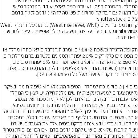
קדחת הנילוס המערבי לחולים מאושפזים הסובלים מתסמינים של 
המחלה. במסגרת הניסוי נעשתה פנייה לאלפי עובדי המרכז הרפואי 
שהוזמנו לעבור בדיקה סרולוגית פשוטה לזיהוי נוגדנים לנגיף בדמם.
צילום: shutterstock
קדחת מערב הנילוס (West nile fever, WNF) נגרמת על ידי נגיף West 
nile virus ומועברת ע"י עקיצת יתושה. המחלה אופיינית בעיקר לחודשים 
תקופת הדגירה נמשכת 14-2 יום, ומרבית הנדבקים לא יפתחו מחלה או 
סימפטומים כלל. רק כ-20% יפתחו תסמינים כלשהם, בהם מחלת חום 
לא ספציפית ו/או פריחה וכאב ראש, ופחות מ-1% יפתחו סיבוכים 
נוירולוגיים (השכיח בהם הוא אנצפליטיס - דלקת המח). סיבוכים אלה 
כיום אין טיפול מוכח למחלה, והטיפול המומלץ הוא טיפול תומך ובעיקר 
נקיטת צעדים למניעת עקיצות יתושים מלכתחילה. יש לציין כי המחלה 
אינה עוברת בהדבקה בין בני אדם ולכן לא קיימת סכנה של מגפה.
פרופ' גילי רגב יוחאי, מנהלת היחידה למניעת בקרת זיהומים בשיבא, 
אמרה: "אנחנו יודעים שבערך ל-10% מהאוכלוסייה יש נוגדנים בדם. זה 
אומר שמתישהו הם נחשפו לנגיף והם לא ידעו את זה בכלל. במסגרת 
מחקר של עובדי שיבא אנחנו בדקנו בימים אלה את העובדים. יש לנו 
עשרות רבות של אנשים שיש להם נוגדנים בדם ואם הם עם יכולת נטרול 