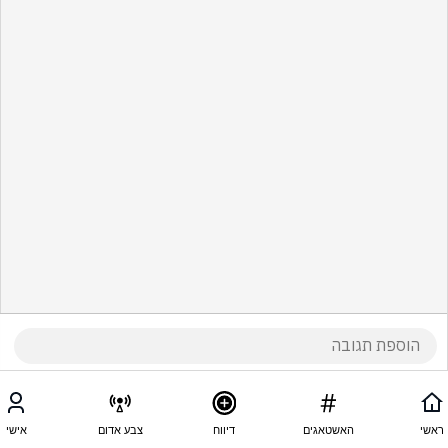
ראשי
האשטאגים
דיווח
צבע אדום
אישי