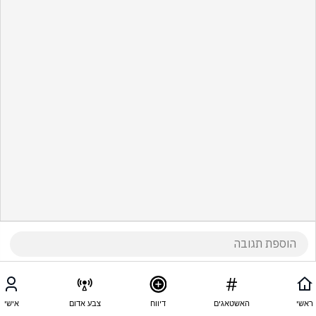
ראשי
האשטאגים
דיווח
צבע אדום
אישי