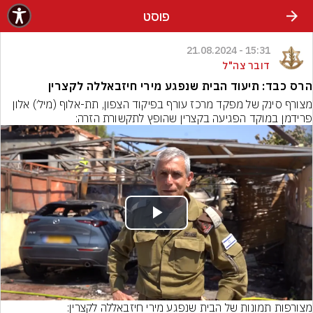
פוסט
15:31 - 21.08.2024
דובר צה"ל
הרס כבד: תיעוד הבית שנפגע מירי חיזבאללה לקצרין
מצורף סינק של מפקד מרכז עורף בפיקוד הצפון, תת-אלוף (מיל׳) אלון 
פרידמן במוקד הפגיעה בקצרין שהופץ לתקשורת הזרה:
Play
Video
מצורפות תמונות של הבית שנפגע מירי חיזבאללה לקצרין: