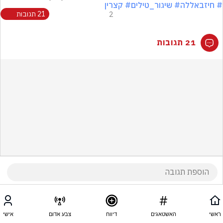
# חיזבאללה
# שיגור_טילים
# קצרין
2
21 תגובות
21 תגובות
ראשי
האשטאגים
דיווח
צבע אדום
אישי