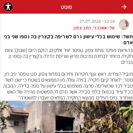
פוסט
12:26 - 27.07.2024
אלי אשכנזי, כתב צפון
חשד: שימוש בכלי עישון גרם לשריפה בקצרין בה נספו שני בני
אדם
בהוראת מפקד מחוז צפון, טפסר יאיר אלקיים, הוקם היום (שבת), צוות 
חקירה מיוחד לבחינת נסיבות פרוץ שריפת הדירה בקצרין בה נספו 2 
מוביל הצח״מ, ראש ענף חקירות וחירום במחוז צפון, סגן טפסר יניב חן, 
מסר: ״לאחר קיום חקירה בזירה עולה מן הממצאים בשטח כי ישנו חשד 
סביר לכך שהשריפה פרצה משימוש בכלי עישון על ספה בדירה. המבנה 
הכיל ציוד בכמות בלתי סבירה אשר תרם להתפשטות מהירה של האש 
ושחרור גזים רעילים. ממצאי החקירה המלאים יועברו למשטרה״.