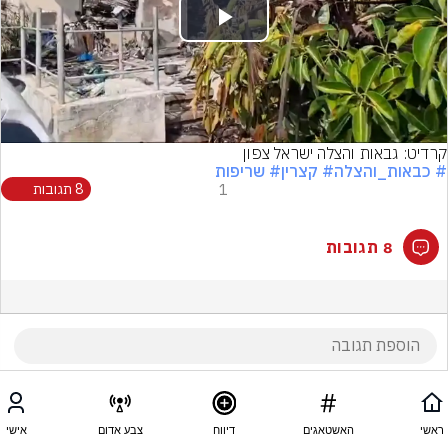
Play
Video
קרדיט: גבאות והצלה ישראל צפון
# כבאות_והצלה
# קצרין
# שריפות
1
8 תגובות
8 תגובות
ראשי
האשטאגים
דיווח
צבע אדום
אישי