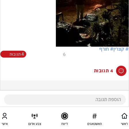
Video
# קצרין
# חורף
6
4 תגובות
4 תגובות
ראשי
האשטאגים
דיווח
צבע אדום
אישי