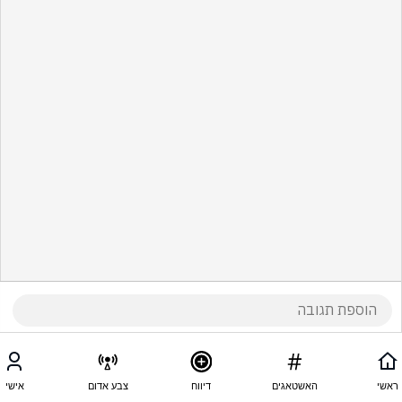
ראשי
האשטאגים
דיווח
צבע אדום
אישי