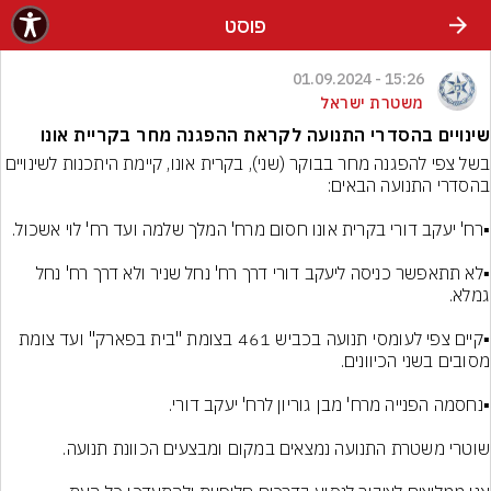
פוסט
15:26 - 01.09.2024
משטרת ישראל
שינויים בהסדרי התנועה לקראת ההפגנה מחר בקריית אונו
בשל צפי להפגנה מחר בבוקר (שני), בקרית אונו, קיימת היתכנות לשינויים 
▪️לא תתאפשר כניסה ליעקב דורי דרך רח' נחל שניר ולא דרך רח' נחל 
▪️קיים צפי לעומסי תנועה בכביש 461 בצומת "בית בפארק" ועד צומת 