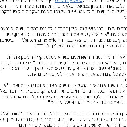
ויניסיוס ג'וניור מסביב ל
קלאסיקו הלוהט
פרטי העימות בין ויניסיוס למאמנו צ'אבי אלונסו, הפעם בעקבות חילופו בדקה 
בספרד טוענים שברגע ש
מופתע וזועם. "אני? אני?", שאל את המאמן כמה פעמים בחוסר אמון, לפני 
הברזילאי ירד מיד למנהרת השחקנים כשהוא ממלמל קללות ומסנן אמירות 
לספסל, שם ניגש אליו השוער אנדריי לונין כדי לנחם אותו.
: רויטרס
במסיבת העיתונאים לאחר המשחק, התייחס צ'אבי אלונסו לתקרית ואמר: "אני 
נדבר על התגובה שלו, כמובן, אבל לא עכשיו. זה לא הזמן להסיט את הזרקור 