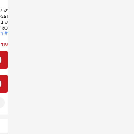
כשהוס
# רי
עוד 