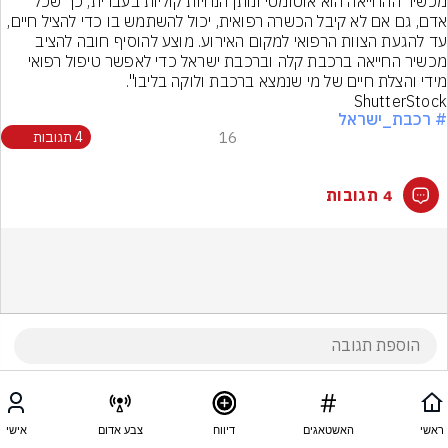
מכשיר ההחייאה הוא אוטומטי ונותן הנחיות קוליות בעברית, כך שכל 
אדם, גם אם לא קיבל הכשרה רפואית, יכול להשתמש בו כדי להציל חיים, 
עד להגעת הצוות הרפואי למקום האירוע. מוצע להוסיף חובה להציב 
מכשיר החייאה ברכבת קלה וברכבת ישראל כדי לאפשר טיפול רפואי 
מידי והצלת חיים של מי שנמצא ברכבת ולוקה בליבו".
ShutterStock
# רכבת_ישראל
16
4 תגובות
4 תגובות
ראשי
האשטאגים
דיווח
צבע אדום
אישי