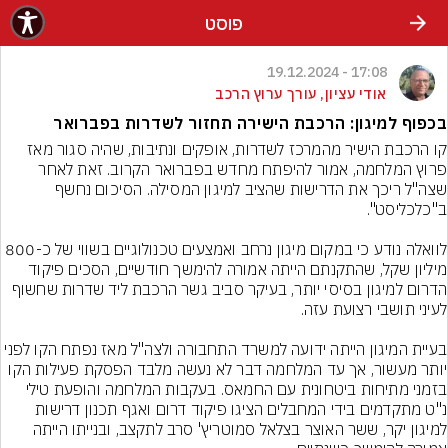
פוסט
17:08 - 19.12.2024
אודי עציון, עורך ערוץ הרכב
בכפוף למיגון: הרכבת הישירה תחזור לשדרות בפברואר
קו הרכבת הישיר מהמרכז לשדרות, אופקים ונתיבות, שהיה סגור מאז 
פרוץ המלחמה, אמור להיפתח מחדש בפברואר הקרוב. זאת לאחר 
שצה"ל ריכך את הדרישות שהציב למיגון המסילה. הסיכום נחשף 
לוואלה נודע כי במקום מיגון נרחב ואמצעים טכנולוגיים בשווי של כ-800 
מיליון שקל, שהתקנתם הייתה אמורה להימשך חודשיים, הסכים פיקוד 
הדרום למיגון בסיסי יותר, בעיקר סביב גשר הרכבת ליד שדרות שחשוף 
בעיית המיגון הייתה ידועה למשרד התחבורה ולצה"ל מאז נפתח הקו לפני 
יותר מעשור, אך עד המלחמה דבר לא נעשה מלבד הפסקת פעילות הקו 
בזמני מתיחות ביטחונית עם החמאס. בעקבות המלחמה והופעת טילי 
נ"ט מתקדמים בידי המחבלים הציגו פיקוד דרום ואגף תכנון דרישות 
למיגון יקר, ששר האוצר בצלאל סמוטריץ' סרב לתקצב, ובנייתו הייתה 