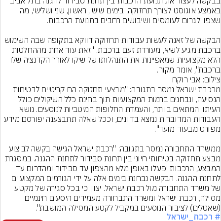
בבקשה לעצור את תנועת הרכבות בין תחנת סבידור להגנה בתל אביב 
באמצע אוגוסט לצורך תחזוקה, בימים שישי, ראשון, שני ושלישי, מה 
הבקשה של זאנה לעשות עבודות תחזוקה דווקא בתקופה שבה השימוש 
ברכבת מגיע לשיא, מעוררת זעם ברכבת. "זאת עוד אחת מההחלטות 
הלא מקצועיות שמאפיינות את התנהלותו של שיקו לאורך הקדנציה שלו 
ברכבת", אומר מקור.
צילום: אבי רוקח
מרכבת ישראל נמסר בתגובה: "מבצעי תחזוקה הם קריטיים לבטיחות 
הנסיעה, ונבחנים ברמות המקצועיות תוך בחינת כלל השיקולים כולל 
העיתוי המתאים ביותר, והעמדת החלופות המיטביות לנוסעים. נושא 
העבודות המדוברות נמצא בדיונים, וככל שאלה תתבצענה יפורסם מידע 
ממשרד התחבורה נמסר בתגובה: "רכבת ישראל הגישה בקשה לביצוע 
מבצע תחזוקה בטיחותי חיוני בין תחנת סבידור לתחנת ההגנה. במסגרת 
המבצע, הרכבות יפעלו באופן מלא מהצפון עד סבידור ומהדרום עד 
לתחנת ההגנה. הבקשה נבחנת בימים אלה על ידי הגורמים המקצועיים 
של משרד התחבורה מול רכבת ישראל. יצוין כי בכל סגירה של מקטע 
מסילה, רכבת ישראל ומשרד התבחורה מעמידים היסעים חינמיים 
(שאטלים) לציבור הנוסעים במקביל לקטע המסילה המושבת".
# רכבת_ישראל