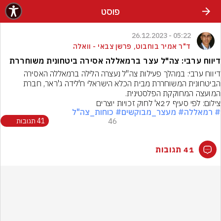
פוסט
05:22 - 26.12.2023
ד"ר אמיר בוחבוט, פרשן צבאי - וואלה
דיווח ערבי: צה"ל עצר ברמאללה אסירה ביטחונית משוחררת
דיווח ערבי: במהלך פעילות צה"ל נעצרה הלילה ברמאללה האסירה 
הביטחונית המשוחררת מבית הכלא הישראלי ח'לידה ג'ראר, חברת 
המועצה המחוקקת הפלסטינית.
צילום: לפי סעיף 27א' לחוק זכויות יוצרים
# רמאללה
# מעצר_מבוקשים
# כוחות_צה"ל
46
41 תגובות
41 תגובות