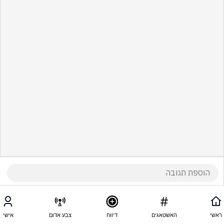
ראשי
האשטאגים
דיווח
צבע אדום
אישי