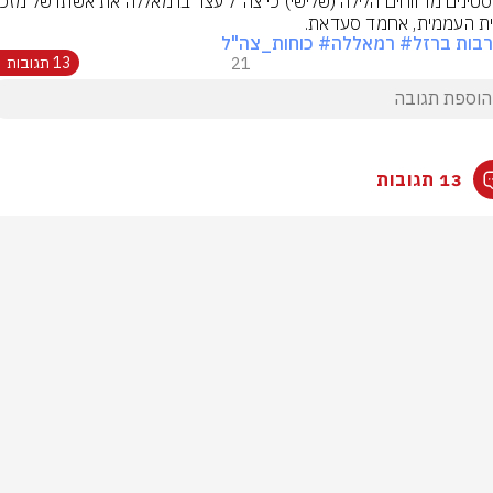
ת העממית, אחמד סעדאת.
בות ברזל
# רמאללה
# כוחות_צה"ל
21
13 תגובות
13 תגובות