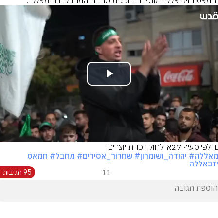
 חמאס וחיזבאללה מונפים בחגיגות שחרור המחבלים ברמאללה.
Play
Video
סעיף 27א' לחוק זכויות יוצרים
מאללה
# יהודה_ושומרון
# שחרור_אסירים
# מחבל
# חמאס
זבאללה
11
95 תגובות