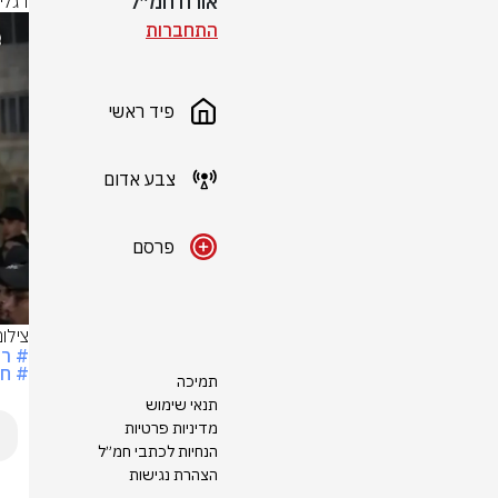
אורח חמ״ל
דגלי
התחברות
פיד ראשי
צבע אדום
פרסם
צילום: לפי 
# ר
# חי
תמיכה
תנאי שימוש
מדיניות פרטיות
הנחיות לכתבי חמ״ל
הצהרת נגישות