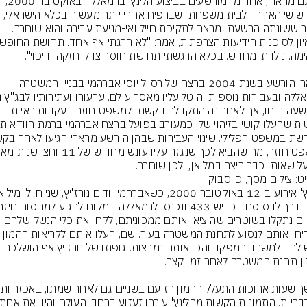
ביום שישי האחרון לבית משפחתו שברפיח אחרי יותר מעשור בכלא הישראלי, 
לאחר ששונתה הרשעתו מרצח לתקיפת חייל ואי-מניעת עבירה והוא שוחרר. 
מרארי הורשע בשנת 2004 ברצח של רס"ל יוסי אברהמי בבניין המשטרה 
ההרשעה נדחו, אך לאחרונה התקבלה בקשתו למשפט חוזר בעקבות ראיות 
ל שאותן כבר ריצה במלואן, ולכן שוחרר.
ט: צילום מסך, פייסבוק
השניים נתקלו בשוטרים שהוציאו אותם ממכוניתם, לקחו את כלי הנשק שלהם 
והכריחו אותם לנסוע לתחנת המשטרה בעיר. שם, העלו אותם לקריאות ההמ
המשולהב למשרד המפקד והכו אותם נמרצות. גופתו של נורז'יץ אף הושלכה 
במשך שעות ארוכות הת