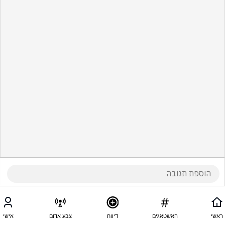
ראשי
האשטאגים
דיווח
צבע אדום
אישי