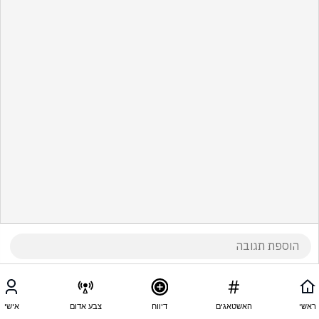
ראשי
האשטאגים
דיווח
צבע אדום
אישי