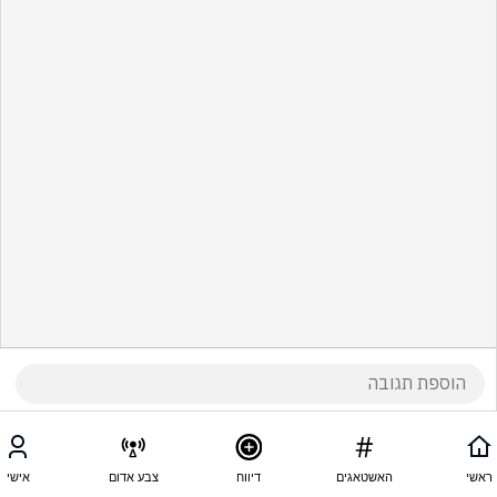
ראשי
האשטאגים
דיווח
צבע אדום
אישי