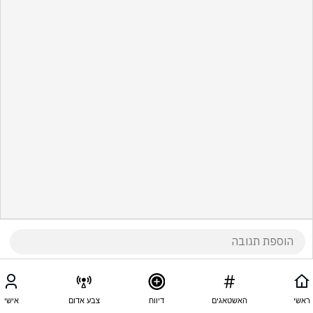
ראשי
האשטאגים
דיווח
צבע אדום
אישי