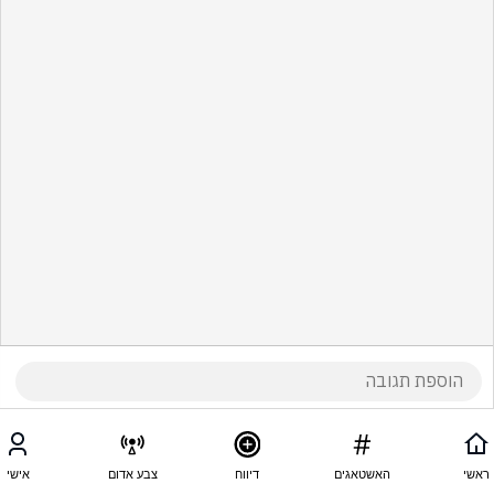
ראשי
האשטאגים
דיווח
צבע אדום
אישי