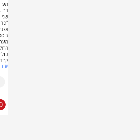
כולה
קרדי
# רש