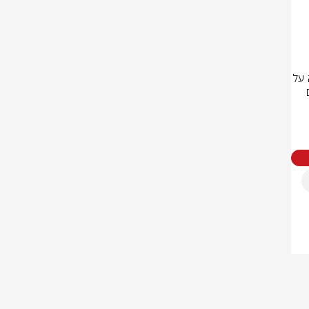
גוססים או מתים. בישראל, כרישים הם ערך טבע מוגן וחשיבותם רבה בשמירה על 
מערכות אקולוגיות ימיות. היות והם טורפים, הם מדללים את מספר בעלי החיים 