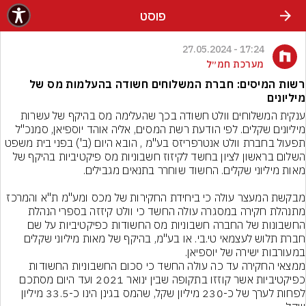
פוסט
17:24 - 27.05.2024
מערכת חמ״ל
רשות המיסים: חברת המשלוחים חשודה בהעלמות מס של
מיליונים
ענקית המשלוחים וולט חשודה בכך שהעלימה מס בהיקף של עשרות 
מיליונים שקלים. לפי הודעת רשת המסים, אליה אוהד יוספיאן, סמנכ"ל 
תפעול בחברת וולט אנטרפריזס בע"מ , הובא היום (ב') בפני בית משפט 
השלום בראשון לציון בחשד לקיזוז חשבוניות מס פיקטיביות בהיקף של 
מבקשת המעצר עולה כי ביחידת החקירות של מכס ומע"מ ת"א והמרכז 
מתנהלת חקירה במסגרה עולה החשד כי וולט קיזזה בספרי הנהלת 
החשבונות של החברה חשבוניות מס החשודות כפיקטיביות על שם 
חברת תלוש לעצמאי טי.בי. או בע"מ, בהיקף של מאות מיליוני שקלים 
במעורבות ישירה של יוספיאן.
ממצאי החקירה עד כה עולה החשד כי סכום החשבוניות החשודות 
כפיקטיביות אשר קוזזו בתקופה שבין ינואר 2021 ועד היום מסתכם 
לפחות לערך של כ-230 מיליון שקל, שהמס בגינן הינו כ-33.5 מיליון 