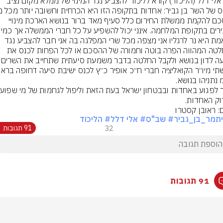
ח״כ אלי דלל (הליכוד) קורא לליכוד להצביע נגד המינוי של ממלא מקום נציב 
ההסכם להקמת ממשלת החירום כלל סעיף מאד ברור בנושא הארכת מינויי 
הבכירים בתקופת המלחמה. אינני יכו
שהאמת היא נר לרגליו אני מצפה מכל שרי המפלגה בה אני חבר להצביע נגד 
ההחלטה המהווה הפרה בוטה וחמורה של ההסכם או לכל הפחות לכנס את 
וק האחדות.
ם: ראובן קסטרו
תמר_בן_גביר
# שב"ס
# אלי דלל
# הליכוד
32
91 תגובות
91 תגובות