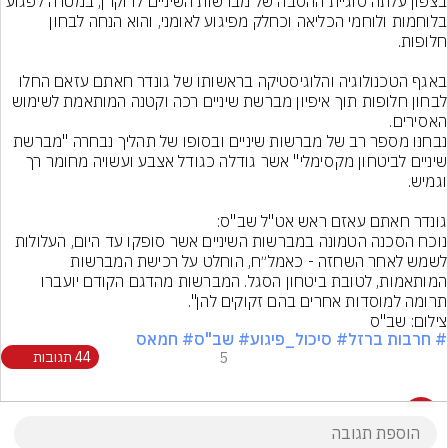
בצפון עלתה סוגיית ההסבה של מברשות השיניים לדוקרן, במטרה לפגוע 
בלוחמות ולוחמי הכליאה וכחלק מפיגוע לאומני, והוא הנחה לבחון 
באגף הטכנולוגיה והלוגיסטיקה בראשותו של גונדר חאתם עזאם החלו 
לבחון חלופות תוך איפיון מברשת שיניים רכה וקטנה המותאמת לשימוש 
נבחנו מספר רב של מברשות שיניים ובסופו של תהליך נבחרה "מברשת 
שיניים לביטחון מקסימלי" אשר גודלה כגודל אצבע ועשויה מחומר רך 
נוכח הסכנה הטמונה במברשות השיניים אשר סופקו עד היום, העלולות 
לשמש לאחר השחזה - כאמל״ח, הוחלט על רכישת המברשות 
המותאמות, לטובת ביטחון הסגל. המברשות מהדגם הקודם יועברו 
תרומה למוסדות אחרים בהם זקוקים להן".
צילום: שב"ס
# חרבות ברזל
# סיכול_פיגוע
# שב"ס
# חמאס
5
44 תגובות
44 תגובות