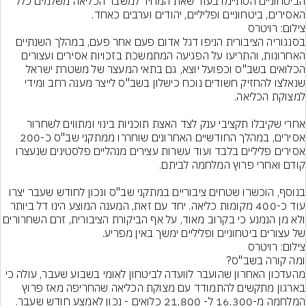
הביטחוניים הסתיימו בעוד שאת המחיר למשבר הכליאה משלמים כלל 
האסירים, ביטחוניים ופליליים, יהודים וערבים כאחד.
צילום: רויטרס
בסנגוריה הציבורית הניפו דגל אדום פעם אחר פעם, במהלך השנתיים 
האחרונות, והתריעו על הפגיעה המתמשכת בזכויות אסירים ועצורים 
הכלואים בשב"ס וכפועל יוצא, גם בתאי המעצר של משטרת ישראל 
שנאלצו להחזיק חשודים נוכח כישלון בשב"ס לייצר מענה רחב ומידי 
אחרי שקיבלו תקציבי ענק לצד האצת תוכניות בינוי ומתווים לשחרור 
אסירים, במהלך החודשיים האחרונים שוחררו ממתקני שב"ס כ-200 
אסירים פליליים בלבד ועוד עשרות עצירים מנהליים פלסטינים שנעצרו 
בנוסף, הוכשרו שטחים ציבוריים במתקני שב"ס ונכון לחודש שעבר יצרו 
עוד כ-400 מקומות כליאה. יחד עם זאת, המענה המוצע הינו דל ביותר 
ולא מן הנמנע כי בקרוב מאוד, על אף הביקורת הציבורית, זרם השחרורים 
של עצורים ביטחוניים ופליליים ימשך באין מפריע.
צילום: רויטרס
מהעדכון האחרון שהועבר לוועדה לביטחון לאומי בשבוע שעבר, עולה כי 
בארגון מתקשים להתמודד עם מצוקת הכליאה שהחריפה מאז פרוץ 
המלחמה מ-16,300 ל- 21,800 כלואים - נכון לאמצע חודש שעבר. 