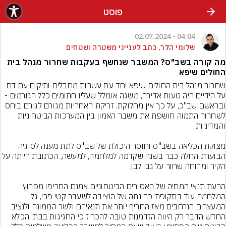
פוסט
04:04 - 02.07.2024
שלומי הלר, כתב לענייני משטרה ושטחים
מה קורה בשב"ס? המשבר שנחשף בעקבות שחרור מנהל בית
החולים שיפא
שחרור מנהל בית החולים שיפא יחד עם עשרות מחבלים ותיקים עם דם 
על הידיים היה טעות אדירה, משגה אומלל שעליו חתומים כלל הגורמים - 
ובראשם שב"כ, על כך אין מחלוקת. זריקת האחריות מגורם לגורם ביחס 
לשחרור התמוה חושפת את משבר האמון בין המערכות הביטחוניות 
מצוקת הכליאה בשב"ס וחוסר היכולת של שב"ס לתת מענה לסוגיה 
הבוערת החלה כבר בשנה שקדמה למלחמה, למעשה, הכתובת ה
הרעת תנאי המחיה של האסירים הביטחוניים אמנם החריפו מפרוץ 
המלחמה עוד בתקופת כהונתה של הנציבה לשעבר קטי פרי, גל 
המעצרים הנרחבים מאז החריף יותר את תנאיהם ולשר הממונה ולנציב 
החדש הדבר רק היווה הזדמנות טובה להכריז כי החגיגות בבתי הכלא 