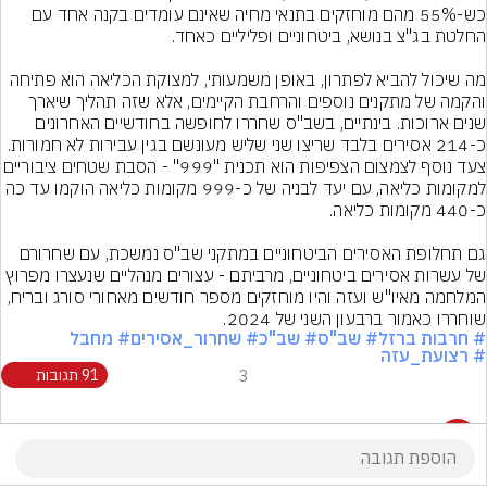
כש-55% מהם מוחזקים בתנאי מחיה שאינם עומדים בקנה אחד עם 
מה שיכול להביא לפתרון, באופן משמעותי, למצוקת הכליאה הוא פתיחה 
והקמה של מתקנים נוספים והרחבת הקיימים, אלא שזה תהליך שיארך 
שנים ארוכות. בינתיים, בשב"ס שחררו לחופשה בחודשיים האחרונים 
כ-214 אסירים בלבד שריצו שני שליש מעונשם בגין עבירות לא חמורות. 
צעד נוסף לצמצום הצפיפות הוא תכנית "999" - 
למקומות כליאה, עם יעד לבניה של כ-999 מקומות כליאה הוקמו עד כה 
גם תחלופת האסירים הביטחוניים במתקני שב"ס נמשכת, עם שחרורם 
של עשרות אסירים ביטחוניים, מרביתם - עצורים מנהליים שנעצרו מפרוץ 
המלחמה מאיו"ש ועזה והיו מוחזקים מספר חודשים מאחורי סורג ובריח, 
שוחררו כאמור ברבעון השני של 2024.
# חרבות ברזל
# שב"ס
# שב"כ
# שחרור_אסירים
# מחבל
# רצועת_עזה
3
91 תגובות
91 תגובות