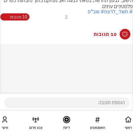
הישוב, גבעון החדשה, בפאתי גבעת זאב ממוקם בתוך מובלעת כפרים 
פלסטיניים עוינים.
# חשד_לרצח
# שב"ס
2
10 תגובות
10 תגובות
ראשי
האשטאגים
דיווח
צבע אדום
אישי