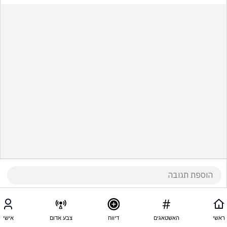
ראשי
האשטאגים
דיווח
צבע אדום
אישי