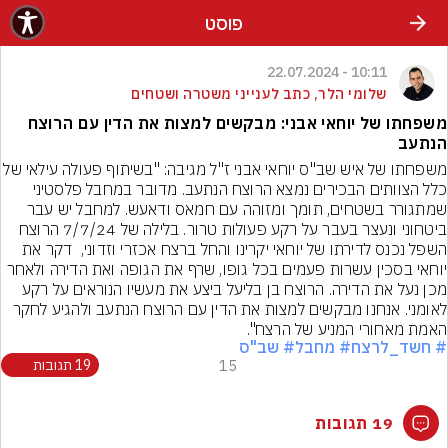
פוסט
10:11 - 22.07.2024
שלומי הלר, כתב לענייני משטרה ושטחים
משפחתו של יוחאי אבני: מבקשים למצות את הדין עם הרוצח
הנתעב
משפחתו של איש שב"ס יוחאי אבני ז"ל מגיבה: "בשיתוף פעו
כלל הצוותים הבכירים נמצא הרוצח הנתעב. מדובר במחבל פלסטיני 
שמתגורר בשטחים, תומך ומזוהה עם חמאס ודאעש. למחבל יש עבר 
ביטחוני ונעצר בעבר על רקע פעולות טרור. בלילה של 7/7/24 הרוצח 
השפל נכנס לדירתו של יוחאי יקרינו והחל ברצח אכזרי וזדוני,  דקר את 
יוחאי בסכין עשרות פעמים בכל גופו, שרף את הגופה ואת הדירה ולאחר 
מכן נעל את הדירה. הרוצח בן בליעל ביצע את מעשיו הנוראים על רקע 
לאומני. אנחנו מבקשים למצות את הדין עם הרוצח הנתעב ולהגיע לחקר 
האמת מאחורי המניע של הרצח".
# חשד_לרצח
# מחבל
# שב"ס
15
19 תגובות
19 תגובות