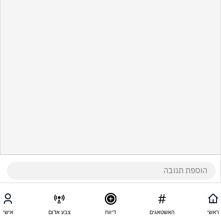
ראשי
האשטאגים
דיווח
צבע אדום
אישי