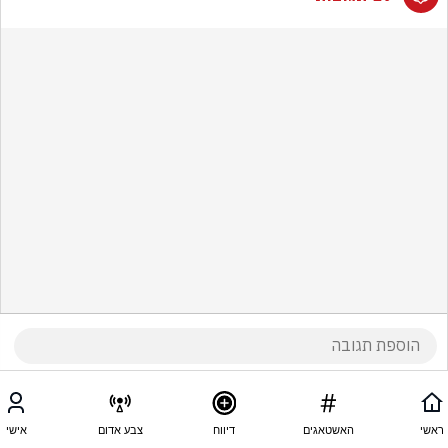
ראשי
האשטאגים
דיווח
צבע אדום
אישי