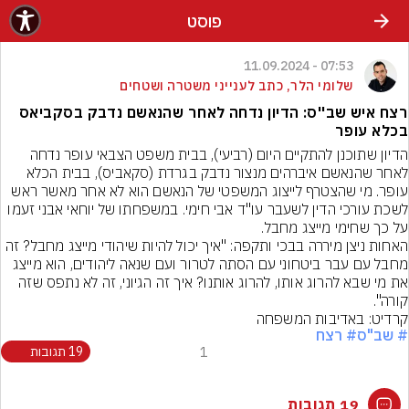
פוסט
07:53 - 11.09.2024
שלומי הלר, כתב לענייני משטרה ושטחים
רצח איש שב''ס: הדיון נדחה לאחר שהנאשם נדבק בסקביאס
בכלא עופר
הדיון שתוכנן להתקיים היום (רביעי), בבית משפט הצבאי עופר נדחה 
לאחר שהנאשם איברהים מנצור נדבק בגרדת (סקאביס), בבית הכלא 
עופר. מי שהצטרף לייצוג המשפטי של הנאשם הוא לא אחר מאשר ראש 
לשכת עורכי הדין לשעבר עו"ד אבי חימי. במשפחתו של יוחאי אבני זעמו 
על כך שחימי מייצג מחבל.
האחות ניצן מיררה בבכי ותקפה: "איך יכול להיות שיהודי מייצג מחבל? זה 
מחבל עם עבר ביטחוני עם הסתה לטרור ועם שנאה ליהודים, הוא מייצג 
את מי שבא להרוג אותו, להרוג אותנו? איך זה הגיוני, זה לא נתפס שזה 
קורה".
קרדיט: באדיבות המשפחה
# שב"ס
# רצח
1
19 תגובות
19 תגובות