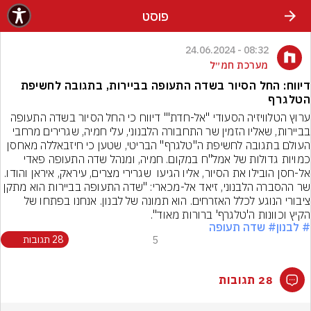
פוסט
08:32 - 24.06.2024
מערכת חמ״ל
דיווח: החל הסיור בשדה התעופה בביירות, בתגובה לחשיפת
הטלגרף
ערוץ הטלוויזיה הסעודי "אל-חדת'" דיווח כי החל הסיור בשדה התעופה 
בביירות, שאליו הזמין שר התחבורה הלבנוני, עלי חמיה, שגרירים מרחבי 
העולם בתגובה לחשיפת ה"טלגרף" הבריטי, שטען כי חיזבאללה מאחסן 
כמויות גדולות של אמל"ח במקום. חמיה, ומנהל שדה התעופה פאדי 
אל-חסן הובילו את הסיור, אליו הגיעו  שגרירי מצרים, עיראק, איראן והודו. 
שר ההסברה הלבנוני, זיאד אל-מכארי: "שדה התעופה בביירות הוא מתקן 
ציבורי הנוגע לכלל האזרחים. הוא תמונה של לבנון. אנחנו בפתחו של 
הקיץ וכוונות ה'טלגרף' ברורות מאוד".
# לבנון
# שדה תעופה
5
28 תגובות
28 תגובות