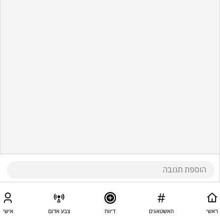
ראשי
האשטאגים
דיווח
צבע אדום
אישי