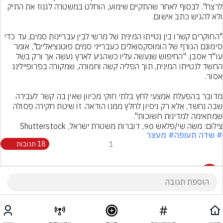
לרצח". לבסוף לאחר שהתקיים שימוע, הוחלט במשטרה לגנוז את התיק 
"החוקרים קשרו בין נטייתו המינית של מרשי לבין עבריינות סמים, עד כדי 
סימונם הגורף של הומוסקסואלים כעברייני סמים פוטנציאליים", אומר 
עו"ד אסבן. "החיפוש שנעשה עליו כשהגיע לארץ נעשה אך ורק בשל 
החשד לנטייתו המינית, תוך הפליה קשה וחמורה, שמקורה בפרופיילינג 
מדובר בהפעלת אמצעי לחץ בלתי חוקי מכיוון שאין בה קשר לעבירה 
שבה נחשד, אלא רק ניסיון לחלץ ממנו הודאה. זו שיטת חקירה פסולה 
שמתאימה למדינות חשוכות".
צילום: משה שי/פלאש 90, דוברות משטרת ישראל, Shutterstock
# שדה תעופה
# מעצר
1
18 תגובות
18 תגובות