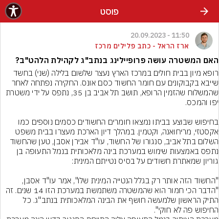
פוסט
11:50 - 20.09.2023
ארז הראל - כתב פלילים מרכז
האם המשטרה עושה פרופיילינג בנתב"ג לקהילת הלהט"ב?
רופא מיון בבית חולים במרכז הארץ נעצר שלשום בלילה (שני) בחשד 
שייבא בקבוקונים עם חומר החשוד כסם אונס. החקירה נפתחה לאחר 
שהמשלוח שהזמין הרופא, תושב תל אביב בן 35, נתפס על ידי משטרת 
בחיפוש שבוצע בביתו נמצאו חומרים החשודים כסמים נוספים כמו 
אקסטזי, מריחואנה, וקטמין. במהלך דיון הארכת מעצרו בבית משפט 
השלום בתל אביב, סנגורו של החשוד, עו"ד אבירן אסבן, טען שהחשוד 
נתפס באמצעות שימוש במערכת בינה מלאכותית בנמל התעופה בן 
"החשוד הזה אותר רק בגלל הנטייה המינית שלו", אמר עו"ד אסבן, 
"הדבר הכי חמור הוא שהמשטרה משתמשת במערכת הזו 14 שנים. זה 
התיק הראשון שלמעשה חושף את הבינה המלאכותית בנתב"ג. כל 
החיפוש פה לא חוקי".