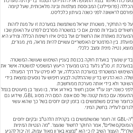
מערכת האיתור בנמל התעופה אליה התייחס הסנגור בדיון הינה מערכת 
הכללה (פרופיילינג) המבוססת מצלמות ובינה מלאכותית, שעל קיומה 
על פי התחקיר, משטרת ישראל משתמשת במערכת זו על מנת לזהות 
חשודים בעבירות סמים, אם כי במשטרה מסרבים לפרט על האופן שבו 
המערכת מאתרת את החשודים ועל בסיס איזו רשימת הכללה ומידע היא 
פועלת. בין הפרמטרים האפשריים עשויים להיות מראה, מין, מגורים, 
בדיון שנערך בוועדת חוקה בכנסת בעניין השימוש שעושה המשטרה 
במערכת זו, סנ"צ גלעד בהט ממערך ה
השימוש המשטרתי במערכת ההכללה, אך לא פירט על דרך הפעולה 
שלה. הוא הדגיש בדיון שההחלטה לבצע חיפוש על נוסעים נמצאת בידי 
השוטר ולא בידי אותה מערכת ממוחשבת.
לפני כשנה ייצג עו"ד אסבן חשוד באירוע אחר, בו נעצר בן מיעוטים בנ
התעופה עם כמות קטנה של סם אונס. הסם היה מסוג GBL, שידוע גם 
כחומר שרבים משתמשים בו בזמן קיום יחסים בשל כך שהוא עשוי 
"ה-GBL זה חומר שמשתמשים בו בקהילת הלהט"ב ובקיום יחסים 
הומוסקסואליים", אמר החוקר לחשוד שנעצר. "מה הנטיות המיניות 
שלך?". העצור השיב לו כי הוא "נמצא בארון מאוד עמוק, זה יכול להגיע 