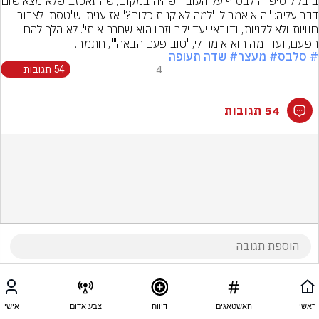
בובליל סיפרה לבסוף על העובד שהיה
דבר עליה: "הוא אמר לי 'למה לא קנית כלום?' אז עניתי ש'טסתי לצבור 
חוויות ולא לקניות, ודובאי יעד יקר וזהו הוא שחרר אותי'. לא הלך להם 
הפעם, ועוד מה הוא אומר לי, 'טוב פעם הבאה'", חתמה.
# סלבס
# מעצר
# שדה תעופה
4
54 תגובות
54 תגובות
ראשי
האשטאגים
דיווח
צבע אדום
אישי