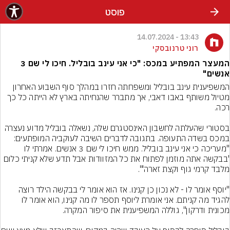
פוסט
13:43 - 14.07.2024
רוני טרנובסקי
המעצר המפתיע במכס: "כי אני עינב בובליל. חיכו לי שם 3
אנשים"
המשפיענית עינב בובליל ומשפחתה חזרו במהלך סוף השבוע האחרון 
מטיול משותף באבו דאבי, אך מתברר שהנחיתה בארץ לא הייתה כל כך 
בסטורי שהעלתה לחשבון האינסטגרם שלה, נשאלה בובליל מדוע נעצרה 
במכס בשדה התעופה. בתגובה לדברים השיבה לעוקביה המופתעים: 
"מעריכה כי אני עינב בובליל. ממש חיכו לי שם 3 אנשים. אמרתי לו 
'בבקשה אתה מוזמן לפתוח את כל המזוודות אבל תדע שלא קניתי כלום 
"יוסף אומר לו - לא נכון כן קנינו. אז הוא אומר לי בבקשה הילד רוצה 
להגיד מה קניתם. אני אומרת ליוסף תספר לו מה קנינו, הוא אומר לו 