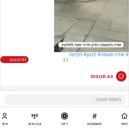
Video
# שדה תעופה
# לבנון
# תקיפה
15
43 תגובות
43 תגובות
ראשי
האשטאגים
דיווח
צבע אדום
אישי