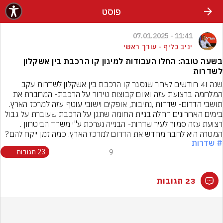
פוסט
11:41 - 07.01.2025
יניב כליף - עורך ראשי
בשעה טובה: החלו העבודות למיגון קו הרכבת בין אשקלון
לשדרות
שנה ו4 חודשים לאחר שנסגר קו הרכבת בין אשקלון לשדרות עקב 
המלחמה ברצועת עזה ואיום קבוצות טירור על הרכבת- המחברת את 
תושבי הדרום- שדרות ,נתיבות, אופקים וישובי עוטף עזה למרכז הארץ. 
בימים האחרונים החלה בניית החומה שתגן על הרכבת שעוברת על גבול 
רצועת עזה סמוך לעיר שדרות- הבנייה נערכת ע"י משרד הביטחון . 
המטרה היא לחבר מחדש את הדרום למרכז הארץ. כמה זמן ייקח להם?
# שדרות
9
23 תגובות
23 תגובות