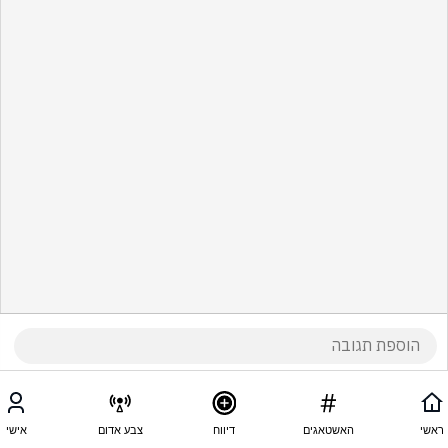
ראשי
האשטאגים
דיווח
צבע אדום
אישי