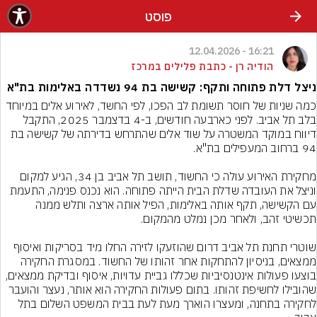
פוסט
16:21 - 12.04.2026
הודיה רן - כתבת פלילים במרכז
ניצל דלת פתוחה ותקף: קשישה בת 94 נשדדה באלימות בת"א
כמה שניות של חוסר תשומת לב הפכו, לפי החשד, לאירוע אלים במיוחד 
בלב תל אביב. לפני כארבעה חודשים, ב-4 בדצמבר 2025, התקבל 
דיווח במוקד המשטרה על שוד אלים שהתרחש בדירתה של קשישה בת 
מחקירת האירוע עולה כי החשוד, תושב תל אביב בן 34, הגיע למקום 
וניצל את העובדה שדלת הבית הייתה פתוחה. הוא נכנס פנימה, התעמת 
עם הקשישה, תקף אותה באלימות, הפיל אותה ארצה ותלש ממנה 
שוטרי תחנת תל אביב דרום שהוזעקו לזירה החלו מיד בסריקות ואיסוף 
ממצאים, בניסיון להתחקות אחר זהותו של החשוד. במסגרת החקירה 
בוצעו פעולות אינטנסיביות שכללו גביית עדויות, איסוף ובדיקת ממצאים, 
שהובילו לחשיפת זהותו. בתום פעולות החקירה הוא אותר, נעצר והועבר 
לחקירה בתחנה, ומעצרו הוארך מעת לעת בבית המשפט השלום בתל 