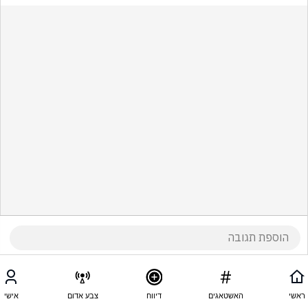
ראשי
האשטאגים
דיווח
צבע אדום
אישי