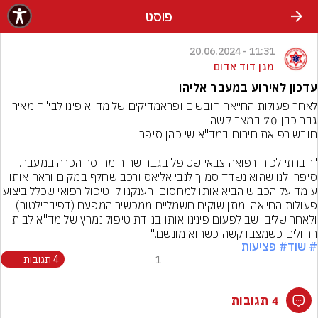
פוסט
11:31 - 20.06.2024
מגן דוד אדום
עדכון לאירוע במעבר אליהו
לאחר פעולות החייאה חובשים ופראמדיקים של מד"א פינו לבי"ח מאיר, 
"חברתי לכוח רפואה צבאי שטיפל בגבר שהיה מחוסר הכרה במעבר. 
סיפרו לנו שהוא נשדד סמוך לנבי אליאס ורכב שחלף במקום וראה אותו 
עומד על הכביש הביא אותו למחסום. הענקנו לו טיפול רפואי שכלל ביצוע 
פעולות החייאה ומתן שוקים חשמליים ממכשיר המפעם (דפיברילטור) 
ולאחר שליבו שב לפעום פינינו אותו בניידת טיפול נמרץ של מד"א לבית 
החולים כשמצבו קשה כשהוא מונשם."
# שוד
# פציעות
1
4 תגובות
4 תגובות