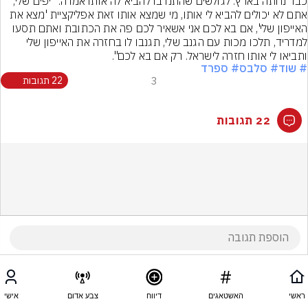
כבר נחתה בארץ. לגולשים שהתנדבו להביא לה אותו אמרה: "יפים שלי, 
אתם לא יכולים להביא לי אותו, מי שמצא אותו זאת אפליקציית 'מצא את 
האייפון שלי', אם בא לכם אני אשאיר לכם פה את הכתובת ואתם תסעו 
למדריד, תלכו מכות עם הגנב שלי, תגנבו לו בחזרה את האייפון שלי 
ותביאו לי אותו חזרה לישראל. רק אם בא לכם".
# שוד
# סלבס
# ספרד
3
22 תגובות
22 תגובות
ראשי
האשטאגים
דיווח
צבע אדום
אישי