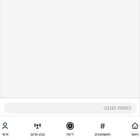
ראשי
האשטאגים
דיווח
צבע אדום
אישי