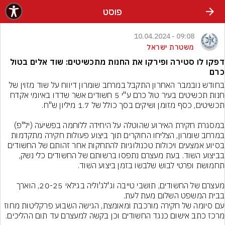
פוסט
09:08 - 10.04.2024
משטרת ישראל
דפקו לו סטירה ופירקו את החנות מתכשיטים: שוד אלים בטול
כרם
בחודש נובמבר האחרון התקבל במרחב שומרון דיווח על שוד מזוין של 
חנות תכשיטים בעיר טול כרם ע"י 5 חשודים אשר שדדו באיומי אקדח 
במסגרת חקירת האירוע שהוטלה על היחידה ללוחמה בפשיעה (יל"פ) 
במרחב שומרון, הצליחו החוקרים תוך ביצוע פעולות חקירה מתקדמות 
בסיוע אמצעים ויכולות טכנולוגיות להתחקות אחר זהותם של החשודים 
בביצוע השוד. בעת מעצרם נתפסו ברשותם של החשודים כלי נשק, 
מעצרם של החשודים, תושבי טייבה וג'לג'וליה בגילאי 20-25, הוארך 
עם סיומה של חקירה מורכבת ומאומצת, הגישה השבוע פרקליטות מחוז 