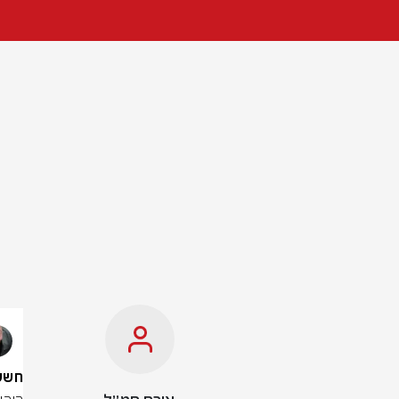
חשש כב