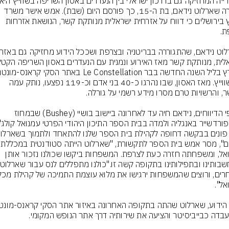
הנערה שארלוט נידאם, בת ה-15, כך פורסם היום (שבת). אמש אישר משרד 
החוץ בירושלים כי דווח על אזרחית ישראלית מנותקת קשר, הנושאת אזרחות 
שבשווייץ. מאז האסון, שבו נהרגו כ-40 בני אדם וכ-119 נפצעו, נותק עמה 
על פי הדיווחים, נידאם חיה עד לאחרונה ביישוב בושיי (Bushey) שבמחוז 
נידאם", מסר אמש בית הס
עמנואל, ומשפחתה חזרה כעת לצרפת. המשפחות ביקשו שכולנו נזכור אותן 