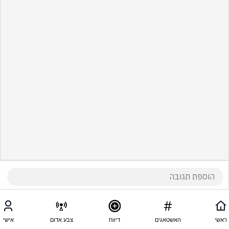
ראשי
האשטאגים
דיווח
צבע אדום
אישי